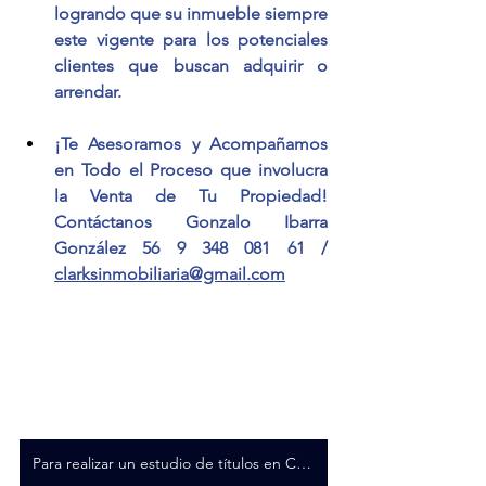
logrando que su inmueble siempre 
este vigente para los potenciales 
clientes que buscan adquirir o 
arrendar.
¡Te Asesoramos y Acompañamos 
en Todo el Proceso que involucra 
la Venta de Tu Propiedad! 
Contáctanos Gonzalo Ibarra 
González 56 9 348 081 61 / 
clarksinmobiliaria@gmail.com
Para realizar un estudio de títulos en Chile, se requiere una serie de documentos que permiten analizar el historial legal de una propiedad. El objetivo es verificar que la transferencia del inmueble se pueda efectuar de manera segura, sin hipotecas, gravámenes, prohibiciones, litigios u otros vicios que afecten la compraventa.